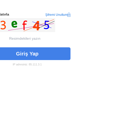
atırla
Şifremi Unuttum
Giriş Yap
IP adresiniz: 85.111.3.1